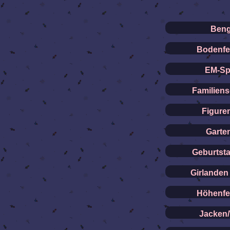
Beng
Bodenfe
EM-Sp
Familiens
Figuren
Garte
Geburtst
Girlanden
Höhenfe
Jacken