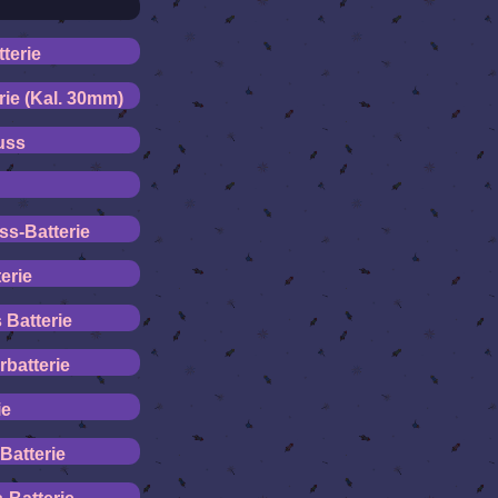
terie
ie (Kal. 30mm)
uss
ss-Batterie
erie
 Batterie
batterie
ie
Batterie