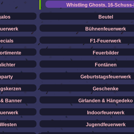
Whistling Ghosts, 16-Schuss-
alos
Beutel
uerwerk
Bühnenfeuerwerk
ecials
F1-Feuerwerk
ortimente
Feuerbilder
lichter
Fontänen
nparty
Geburtstagsfeuerwerk
agskerzen
Geschenke
 & Banner
Girlanden & Hängedeko
uerwerk
Indoorfeuerwerk
/Westen
Jugendfeuerwerk