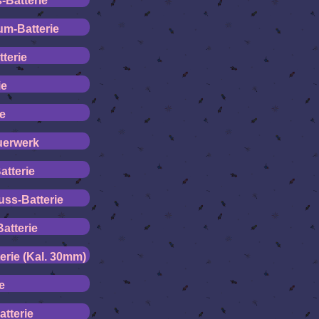
-Batterie
um-Batterie
terie
ie
ie
uerwerk
tterie
uss-Batterie
atterie
rie (Kal. 30mm)
e
atterie