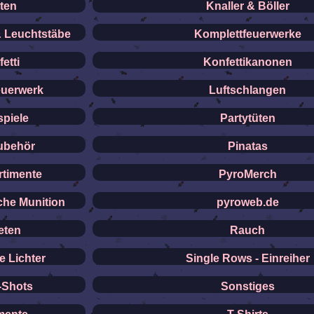
ten
Knaller & Böller
& Leuchtstäbe
Komplettfeuerwerke
etti
Konfettikanonen
euerwerk
Luftschlangen
spiele
Partytüten
ubehör
Pinatas
rtimente
PyroMerch
che Munition
pyroweb.de
eten
Rauch
 Lichter
Single Rows - Einreiher
-Shots
Sonstiges