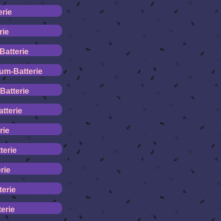
erie
rie
Batterie
um-Batterie
Batterie
tterie
rie
terie
rie
terie
erie