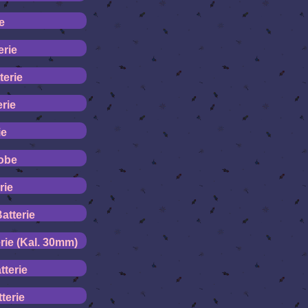
e
erie
terie
rie
ie
obe
rie
atterie
rie (Kal. 30mm)
terie
terie