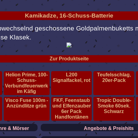
Kamikadze, 16-Schuss-Batterie
bwechselnd geschossene Goldpalmenbuketts mi
se Klasek.
Zur Produktseite
Helion Prime, 100-
L200
Teufelsschlag,
Schuss-
Signalfackel, rot
20er-Pack
Verbundfeuerwerk
im Käfig
Visco Fuse 100m -
FKF, Feenstaub
Tropic Double-
r
Anzündlitze grün
und Elfenzauber
Smoke 60sek.
6er Pack
Schwarz
Handfontänen
re & Mörser
Angebote & Preishits