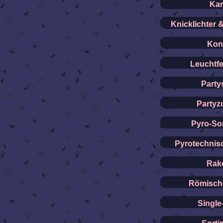
Kar
Knicklichter 
Konf
Leuchtf
Party
Partyz
Pyro-So
Pyrotechnis
Rak
Römische
Single