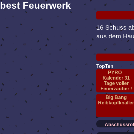
best Feuerwerk
16 Schuss a
aus dem Hau
TopTen
PYRO -
Kalender 31
Tage voller
Feuerzauber !
Big Bang
Reibkopfknalle
Abschussroh