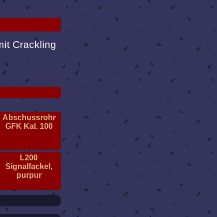
t Crackling
Abschussrohr
GFK Kal. 100
L200
Signalfackel,
purpur