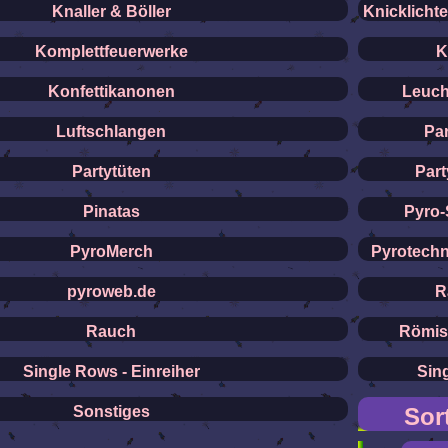
Knaller & Böller
Knicklicht
Komplettfeuerwerke
K
Konfettikanonen
Leuch
Luftschlangen
Par
Partytüten
Par
Pinatas
Pyro-
PyroMerch
Pyrotechn
pyroweb.de
R
Rauch
Römis
Single Rows - Einreiher
Sin
Sonstiges
Sor