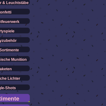
er & Leuchtstäbe
onfetti
tfeuerwerk
tyspiele
tyzubehör
Sortimente
ische Munition
aketen
che Lichter
gle-Shots
timente