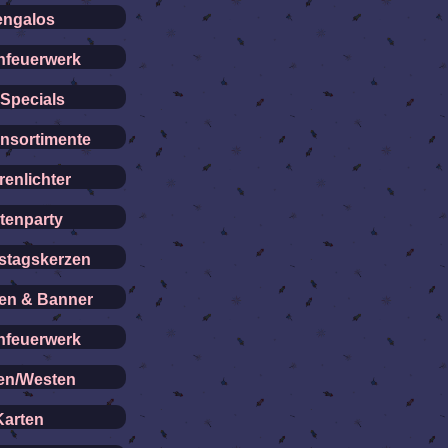
ngalos
feuerwerk
Specials
ensortimente
renlichter
tenparty
stagskerzen
den & Banner
feuerwerk
en/Westen
Karten