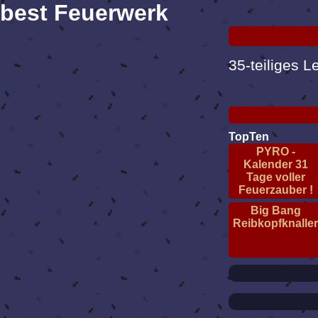
best Feuerwerk
35-teiliges L
TopTen
PYRO -
Kalender 31
Tage voller
Feuerzauber !
Big Bang
Reibkopfknalle