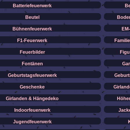
Batteriefeuerwerk
Be
Beutel
Boden
Bühnenfeuerwerk
EM-
F1-Feuerwerk
Famili
Feuerbilder
Figu
Fontänen
Gar
Geburtstagsfeuerwerk
Geburt
Geschenke
Girlan
Girlanden & Hängedeko
Höhen
Indoorfeuerwerk
Jack
Jugendfeuerwerk