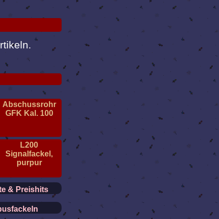
tikeln.
Abschussrohr
GFK Kal. 100
L200
Signalfackel,
purpur
e & Preishits
usfackeln