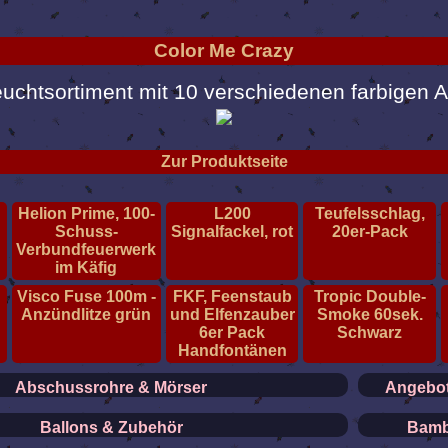
Color Me Crazy
euchtsortiment mit 10 verschiedenen farbigen Ar
Zur Produktseite
Helion Prime, 100-
L200
Teufelsschlag,
Schuss-
Signalfackel, rot
20er-Pack
Verbundfeuerwerk
im Käfig
Visco Fuse 100m -
FKF, Feenstaub
Tropic Double-
r
Anzündlitze grün
und Elfenzauber
Smoke 60sek.
6er Pack
Schwarz
Handfontänen
Abschussrohre & Mörser
Angebot
Ballons & Zubehör
Bamb