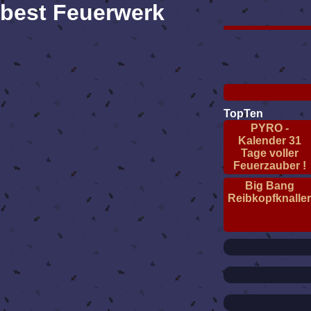
best Feuerwerk
TopTen
PYRO -
Kalender 31
Tage voller
Feuerzauber !
Big Bang
Reibkopfknalle