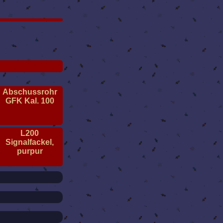
Abschussrohr
GFK Kal. 100
L200
Signalfackel,
purpur