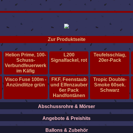
Zur Produktseite
Helion Prime, 100-
L200
Teufelsschlag,
Schuss-
Signalfackel, rot
20er-Pack
Verbundfeuerwerk
im Käfig
Visco Fuse 100m -
FKF, Feenstaub
Tropic Double-
r
Anzündlitze grün
und Elfenzauber
Smoke 60sek.
6er Pack
Schwarz
Handfontänen
Abschussrohre & Mörser
Angebote & Preishits
Ballons & Zubehör