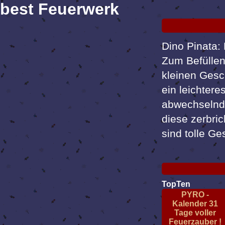
best Feuerwerk
Dino Pinata: 
Zum Befüllen:
kleinen Gesch
ein leichter
abwechselnd 
diese zerbri
sind tolle G
TopTen
PYRO -
Kalender 31
Tage voller
Feuerzauber !