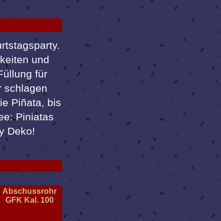
rtstagsparty.
gkeiten und
Füllung für
r schlagen
e Piñata, bis
e: Piniatas
ty Deko!
Abschussrohr
GFK Kal. 100