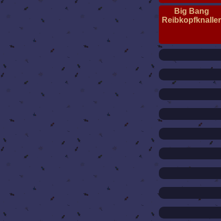
Big Bang
Reibkopfknalle