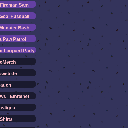
 Fireman Sam
 Goal Fussball
 Monster Bash
a Paw Patrol
o Leopard Party
roMerch
oweb.de
auch
ws - Einreiher
nstiges
Shirts