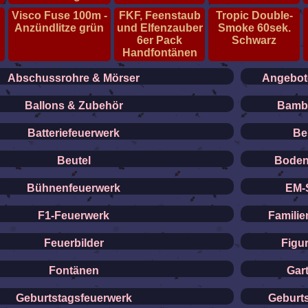
Visco Fuse 100m -
FKF, Feenstaub
Tropic Double-
r
Anzündlitze grün
und Elfenzauber
Smoke 60sek.
6er Pack
Schwarz
Handfontänen
Abschussrohre & Mörser
Angebote
Ballons & Zubehör
Bamb
Batteriefeuerwerk
Be
Beutel
Boden
Bühnenfeuerwerk
EM-
F1-Feuerwerk
Familie
Feuerbilder
Figur
Fontänen
Gar
Geburtstagsfeuerwerk
Geburt