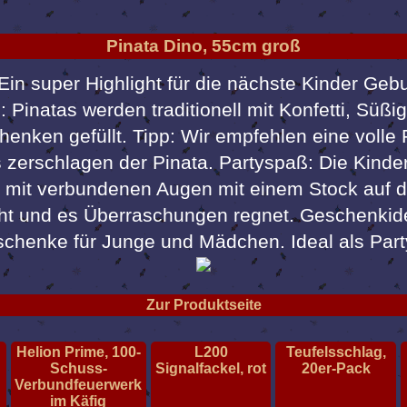
Pinata Dino, 55cm groß
Ein super Highlight für die nächste Kinder Gebu
 Pinatas werden traditionell mit Konfetti, Süßi
enken gefüllt. Tipp: Wir empfehlen eine volle 
es zerschlagen der Pinata. Partyspaß: Die Kinde
mit verbundenen Augen mit einem Stock auf di
cht und es Überraschungen regnet. Geschenkide
eschenke für Junge und Mädchen. Ideal als Par
Zur Produktseite
Helion Prime, 100-
L200
Teufelsschlag,
Schuss-
Signalfackel, rot
20er-Pack
Verbundfeuerwerk
im Käfig