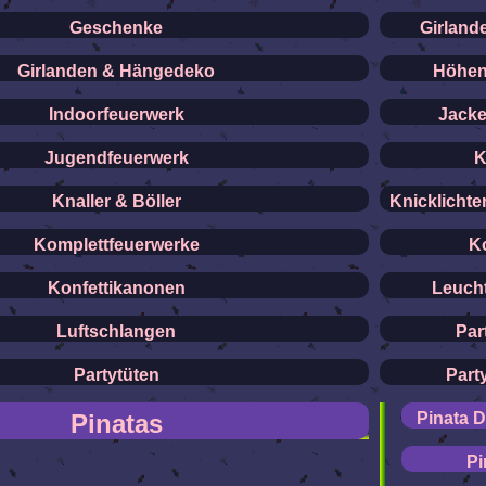
Geschenke
Girland
Girlanden & Hängedeko
Höhen
Indoorfeuerwerk
Jack
Jugendfeuerwerk
K
Knaller & Böller
Knicklichte
Komplettfeuerwerke
Ko
Konfettikanonen
Leuch
Luftschlangen
Par
Partytüten
Part
Pinatas
Pinata D
Pi