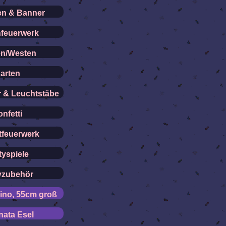
en & Banner
feuerwerk
en/Westen
arten
r & Leuchtstäbe
nfetti
tfeuerwerk
tyspiele
yzubehör
ino, 55cm groß
nata Esel