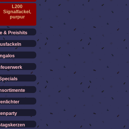
L200
Signalfackel,
purpur
 & Preishits
usfackeln
ngalos
feuerwerk
Specials
nsortimente
enlichter
tenparty
stagskerzen