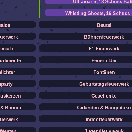
Ultramarin, 13 Schuss Batt
Whistling Ghosts, 16-Schuss-
alos
Beutel
uerwerk
Bühnenfeuerwerk
ecials
F1-Feuerwerk
ortimente
Feuerbilder
lichter
Fontänen
nparty
Geburtstagsfeuerwerk
agskerzen
Geschenke
 & Banner
Girlanden & Hängedeko
uerwerk
Indoorfeuerwerk
/Westen
Jugendfeuerwerk