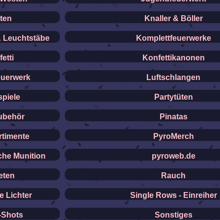
ten
Knaller & Böller
& Leuchtstäbe
Komplettfeuerwerke
etti
Konfettikanonen
euerwerk
Luftschlangen
spiele
Partytüten
ubehör
Pinatas
rtimente
PyroMerch
che Munition
pyroweb.de
eten
Rauch
 Lichter
Single Rows - Einreiher
-Shots
Sonstiges