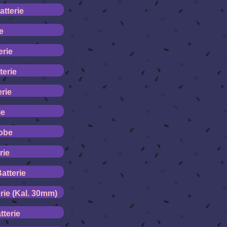
atterie
e
erie
terie
rie
ie
obe
rie
atterie
rie (Kal. 30mm)
terie