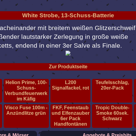
White Strobe, 13-Schuss-Batterie
acheinander mit breitem weißen Glitzerschweif
ßender lautstarker Zerlegung in große weiße
etts, endend in einer 3er Salve als Finale.
Zur Produktseite
Helion Prime, 100-
L200
Teufelsschlag,
Schuss-
Signalfackel, rot
20er-Pack
Verbundfeuerwerk
im Käfig
Visco Fuse 100m -
FKF, Feenstaub
Tropic Double-
r
Anzündlitze grün
und Elfenzauber
Smoke 60sek.
6er Pack
Schwarz
Handfontänen
re & Mörser
Angebote & Preishits