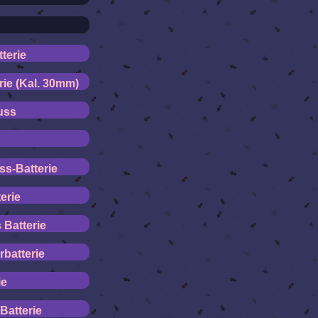
terie
ie (Kal. 30mm)
uss
ss-Batterie
erie
 Batterie
batterie
ie
Batterie