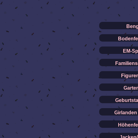
Beng
Bodenfe
EM-Sp
Familiens
Figuren
Garte
Geburtst
Girlanden
Höhenfe
Jacken