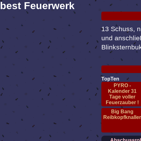
best Feuerwerk
13 Schuss, n
und anschlie
Blinksternbuk
TopTen
PYRO -
Kalender 31
Tage voller
Feuerzauber !
Big Bang
Reibkopfknalle
Abschussroh