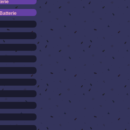
erie
Batterie