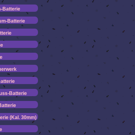
-Batterie
um-Batterie
terie
ie
ie
uerwerk
tterie
uss-Batterie
atterie
rie (Kal. 30mm)
e