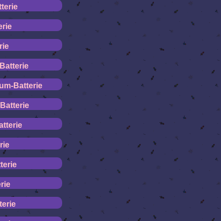
terie
erie
rie
Batterie
um-Batterie
Batterie
tterie
rie
terie
rie
terie