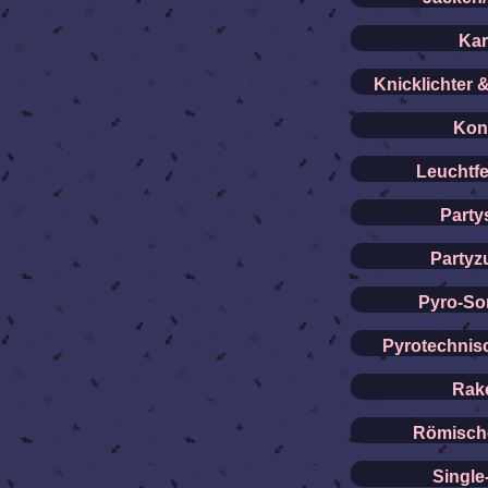
Kar
Knicklichter 
Konf
Leuchtf
Party
Partyz
Pyro-So
Pyrotechnis
Rak
Römische
Single