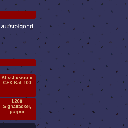
 aufsteigend
Abschussrohr
GFK Kal. 100
L200
Signalfackel,
purpur