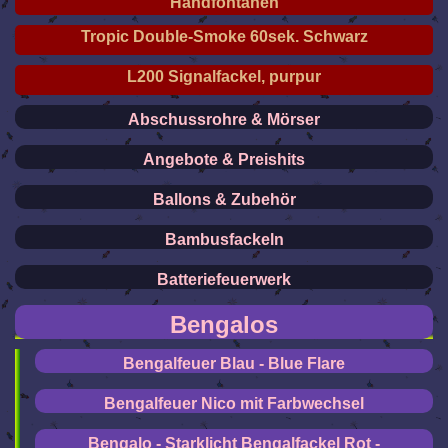
Handfontänen
Tropic Double-Smoke 60sek. Schwarz
L200 Signalfackel, purpur
Abschussrohre & Mörser
Angebote & Preishits
Ballons & Zubehör
Bambusfackeln
Batteriefeuerwerk
Bengalos
Bengalfeuer Blau - Blue Flare
Bengalfeuer Nico mit Farbwechsel
Bengalo - Starklicht Bengalfackel Rot -