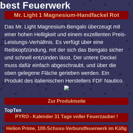
best Feuerwerk
Mr. Light 1 Magnesium-Handfackel Rot
Das Mr. Light Magnesium-Bengalo überzeugt mit
einer hohen Helligkeit und einem exzellenten Preis-
Leistungs-Verhältnis. Es verfügt über eine
Reibkopfzündung, mit der sich das Bengalo sicher
und schnell entzünden lässt. Der untere Deckel
muss dafür einfach abgeschraubt, und über die
oben gelegene Fläche gerieben werden. Ein
Produkt des italienischen Herstellers FDF Nautico.
Zur Produktseite
TopTen
PYRO - Kalender 31 Tage voller Feuerzauber !
Helion Prime, 100-Schuss-Verbundfeuerwerk im Käfig