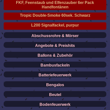
FKF, Feenstaub und Elfenzauber 6er Pack
Handfontänen
Tropic Double-Smoke 60sek. Schwarz
L200 Signalfackel, purpur
Abschussrohre & Mörser
Angebote & Preishits
Ballons & Zubehör
Bambusfackeln
Batteriefeuerwerk
Bengalos
Beutel
Bodenfeuerwerk