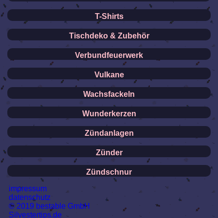
T-Shirts
Tischdeko & Zubehör
Verbundfeuerwerk
Vulkane
Wachsfackeln
Wunderkerzen
Zündanlagen
Zünder
Zündschnur
impressum
datenschutz
© 2019 bestable GmbH
Silvestertips.de