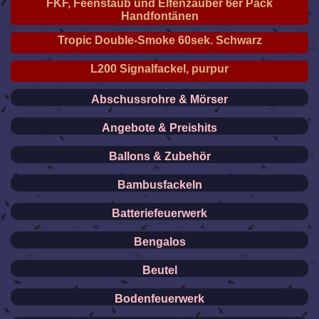
FKF, Feenstaub und Elfenzauber 6er Pack
Handfontänen
Tropic Double-Smoke 60sek. Schwarz
L200 Signalfackel, purpur
Abschussrohre & Mörser
Angebote & Preishits
Ballons & Zubehör
Bambusfackeln
Batteriefeuerwerk
Bengalos
Beutel
Bodenfeuerwerk