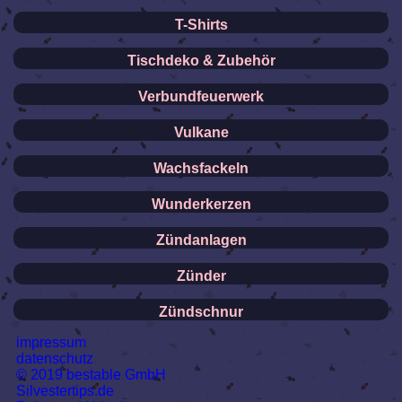
T-Shirts
Tischdeko & Zubehör
Verbundfeuerwerk
Vulkane
Wachsfackeln
Wunderkerzen
Zündanlagen
Zünder
Zündschnur
impressum
datenschutz
© 2019 bestable GmbH
Silvestertips.de