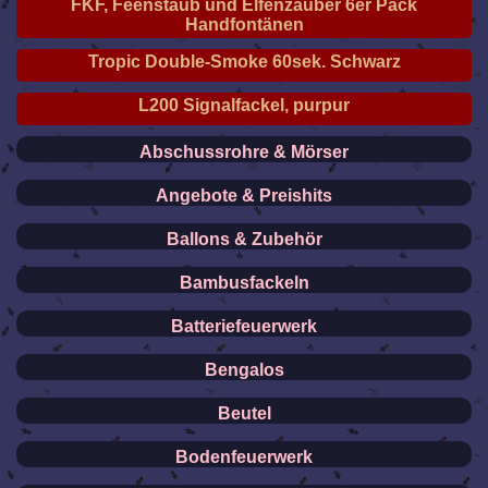
FKF, Feenstaub und Elfenzauber 6er Pack
Handfontänen
Tropic Double-Smoke 60sek. Schwarz
L200 Signalfackel, purpur
Abschussrohre & Mörser
Angebote & Preishits
Ballons & Zubehör
Bambusfackeln
Batteriefeuerwerk
Bengalos
Beutel
Bodenfeuerwerk